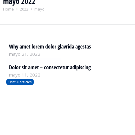
mayo 2022
You are here:
Home
2022
mayo
Why amet lorem dolor glavrida agestas
mayo 21, 2022
Industry news
Useful articles
Dolor sit amet – consectetur adipiscing
mayo 11, 2022
Useful articles