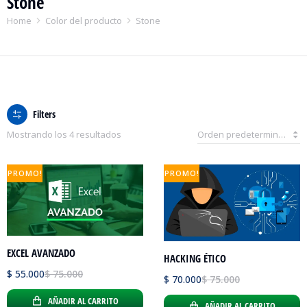
Stone
You are here:
Home
Color del producto
Stone
Filters
Mostrando los 4 resultados
PROMO!
PROMO!
EXCEL AVANZADO
HACKING ÉTICO
$
55.000
$
75.000
$
70.000
$
75.000
AÑADIR AL CARRITO
AÑADIR AL CARRITO