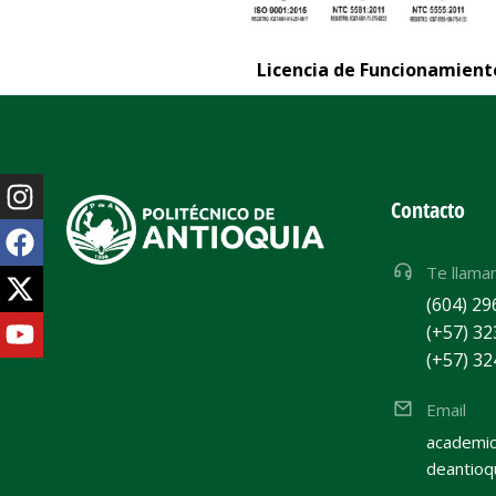
Licencia de Funcionamiento
Contacto
Te llama
(604) 29
(+57) 32
(+57) 32
Email
academic
deantioq