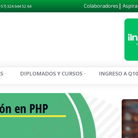
Colaboradores
Aspira
+57) 324 644 52 64
S
DIPLOMADOS Y CURSOS
INGRESO A Q1
ión en PHP