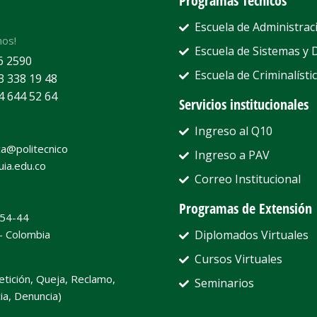
Programas Técnicos
Escuela de Administrac
nos!
Escuela de Sistemas y 
6 2590
Escuela de Criminalístic
3 338 19 48
4 644 52 64
Servicios institucionales
Ingreso al Q10
a@politecnico
Ingreso a PAV
uia.edu.co
Correo Institucional
Programas de Extensión
#54-44
 - Colombia
Diplomados Virtuales
Cursos Virtuales
etición, Queja, Reclamo,
Seminarios
ia, Denuncia)