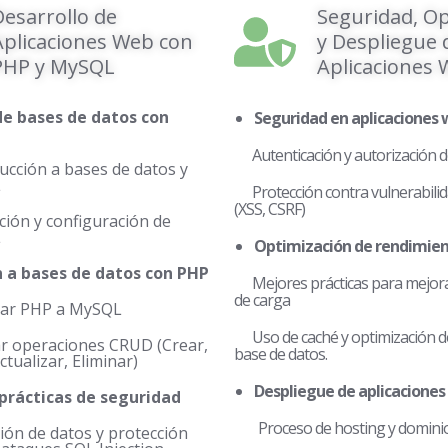
Desarrollo de
Seguridad, Op
Aplicaciones Web con
y Despliegue 
PHP y MySQL
Aplicaciones
e bases de datos con
Seguridad en aplicaciones
Autenticación y autorización d
ucción a bases de datos y
L
Protección contra vulnerabili
(XSS, CSRF)
ación y configuración de
L
Optimización de rendimien
 a bases de datos con PHP
Mejores prácticas para mejorar
de carga
tar PHP a MySQL
Uso de caché y optimización de
ar operaciones CRUD (Crear,
base de datos.
ctualizar, Eliminar)
Despliegue de aplicaciones
prácticas de seguridad
Proceso de hosting y domini
ción de datos y protección