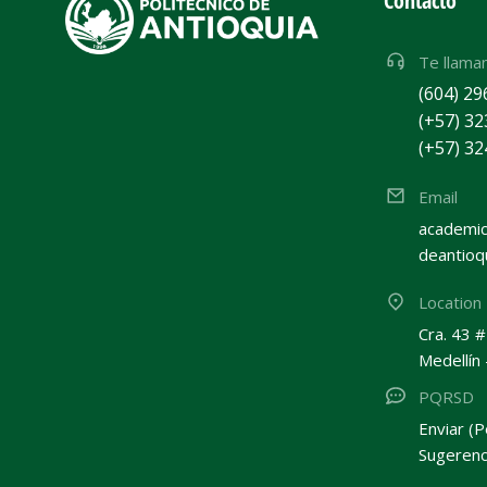
Contacto
Te llama
(604) 29
(+57) 32
(+57) 32
Email
academic
deantioq
Location
Cra. 43 
Medellín
PQRSD
Enviar (P
Sugerenc