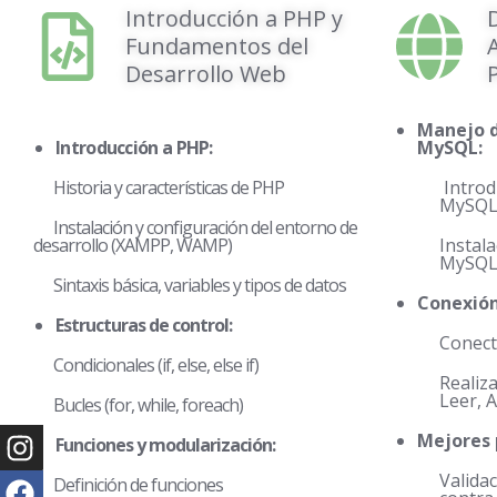
Introducción a PHP y
Fundamentos del
Desarrollo Web
Manejo d
Introducción a PHP:
MySQL:
Historia y características de PHP
Introd
MySQ
Instalación y configuración del entorno de
desarrollo (XAMPP, WAMP)
Instal
MySQ
Sintaxis básica, variables y tipos de datos
Conexión
Estructuras de control:
Conec
Condicionales (if, else, else if)
Realiz
Leer, A
Bucles (for, while, foreach)
Mejores 
Funciones y modularización:
Valida
Definición de funciones