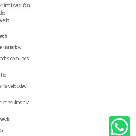
timización
de
 Web
 web
e usuarios
dades comunes
to:
 la velocidad
 consultas a la
 web:
os