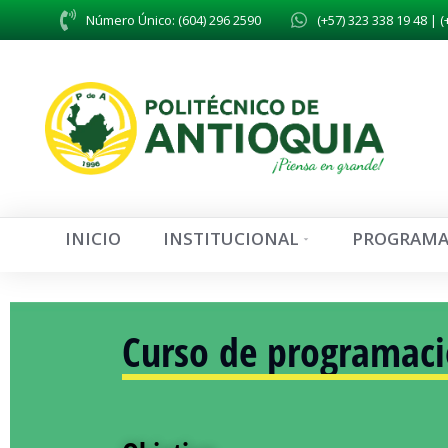
Número Único: (604) 296 2590
(+57) 323 338 19 48 | (
INICIO
INSTITUCIONAL
PROGRAMA
Curso de programac