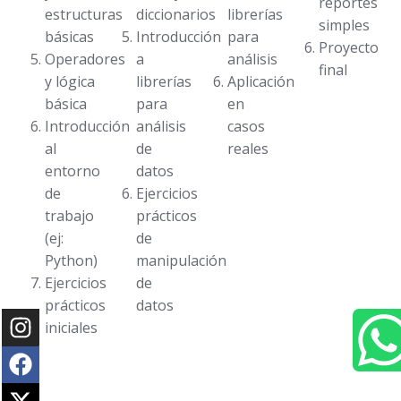
reportes
estructuras
diccionarios
librerías
simples
básicas
Introducción
para
Proyecto
Operadores
a
análisis
final
y lógica
librerías
Aplicación
básica
para
en
Introducción
análisis
casos
al
de
reales
entorno
datos
de
Ejercicios
trabajo
prácticos
(ej:
de
Python)
manipulación
Ejercicios
de
prácticos
datos
iniciales