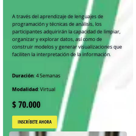
A través del aprendizaje de lenguajes de
programación y técnicas de análisis, los
participantes adquirirán la capacidad de limpiar,
organizar y explorar datos, así como de
construir modelos y generar visualizaciones que
faciliten la interpretación de la información.
Duración
: 4 Semanas
Modalidad
: Virtual
$ 70.000
INSCRÍBETE AHORA