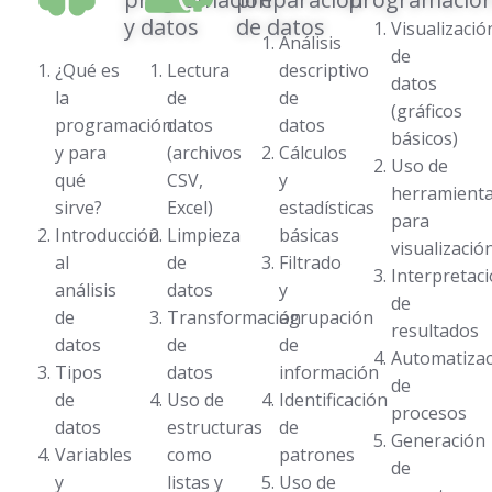
y datos
de datos
Visualizació
Análisis
de
¿Qué es
Lectura
descriptivo
datos
la
de
de
(gráficos
programación
datos
datos
básicos)
y para
(archivos
Cálculos
Uso de
qué
CSV,
y
herramient
sirve?
Excel)
estadísticas
para
Introducción
Limpieza
básicas
visualizació
al
de
Filtrado
Interpretac
análisis
datos
y
de
de
Transformación
agrupación
resultados
datos
de
de
Automatizac
Tipos
datos
información
de
de
Uso de
Identificación
procesos
datos
estructuras
de
Generación
Variables
como
patrones
de
y
listas y
Uso de