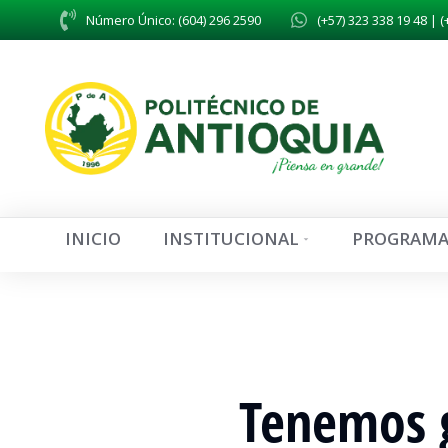
Número Único: (604) 296 2590
(+57) 323 338 19 48 | (
INICIO
INSTITUCIONAL
PROGRAMA
Tenemos g