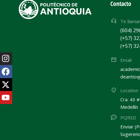
Contacto
Te llama
(604) 29
(+57) 32
(+57) 32
Email
academic
deantioq
Location
Cra. 43 
Medellín
PQRSD
Enviar (P
Sugerenc