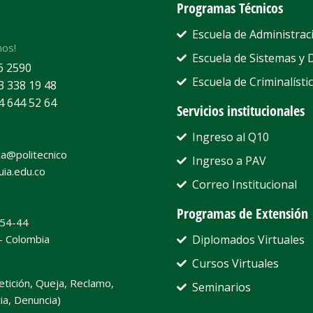
Programas Técnicos
Escuela de Administrac
nos!
Escuela de Sistemas y 
6 2590
Escuela de Criminalístic
3 338 19 48
4 644 52 64
Servicios institucionales
Ingreso al Q10
a@politecnico
Ingreso a PAV
uia.edu.co
Correo Institucional
Programas de Extensión
#54-44
 - Colombia
Diplomados Virtuales
Cursos Virtuales
etición, Queja, Reclamo,
Seminarios
ia, Denuncia)