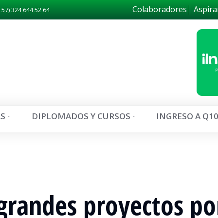
Colaboradores
Aspira
+57) 324 644 52 64
S
DIPLOMADOS Y CURSOS
INGRESO A Q1
randes proyectos po