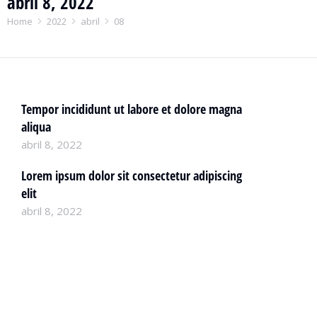
abril 8, 2022
You are here:
Home
2022
abril
08
Tempor incididunt ut labore et dolore magna
aliqua
abril 8, 2022
Company news
Lorem ipsum dolor sit consectetur adipiscing
elit
abril 8, 2022
Featured
Industry