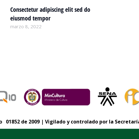
Consectetur adipiscing elit sed do
eiusmod tempor
Company news
marzo 8, 2022
 01852 de 2009 | Vigilado y controlado por la Secretarí