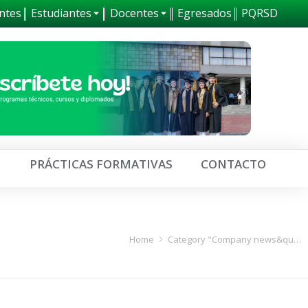
ntes
Estudiantes
Docentes
Egresados
PQRSD
0
PRÁCTICAS FORMATIVAS
CONTACTO
Home
Category "Company news&qu…