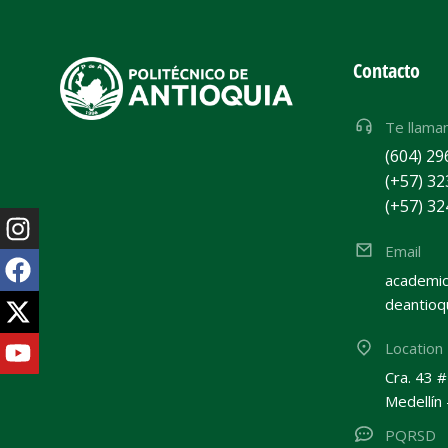
Contacto
Te llama
(604) 29
(+57) 32
(+57) 32
Email
academic
deantioq
Location
Cra. 43 
Medellín
PQRSD