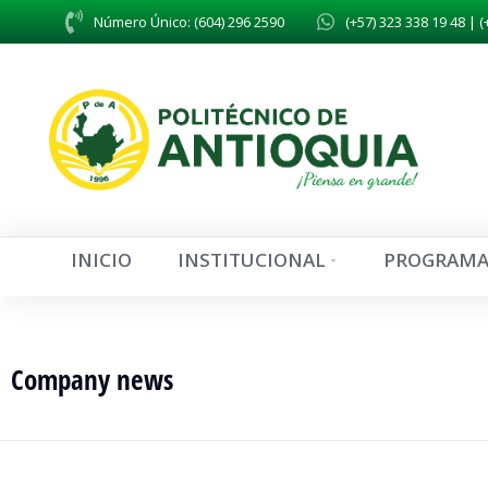
Número Único: (604) 296 2590
(+57) 323 338 19 48 | (
INICIO
INSTITUCIONAL
PROGRAMA
Company news
You are here: