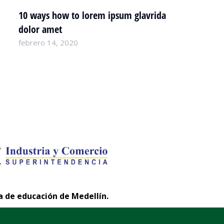
10 ways how to lorem ipsum glavrida
dolor amet
Company news
febrero 14, 2020
a de educación de Medellín.