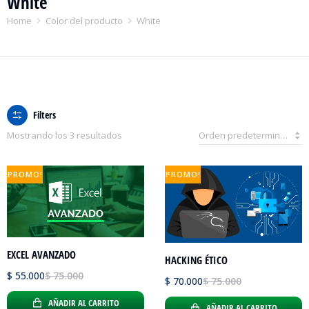
White
You are here:
Home
Color del producto
White
Filters
Mostrando los 3 resultados
PROMO!
PROMO!
EXCEL AVANZADO
HACKING ÉTICO
$
55.000
$
75.000
$
70.000
$
75.000
AÑADIR AL CARRITO
AÑADIR AL CARRITO